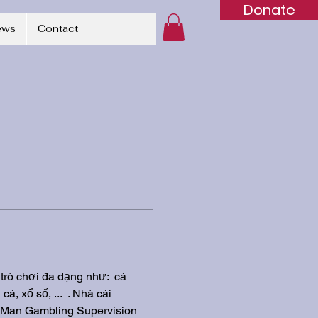
Donate
ews
Contact
trò chơi đa dạng như:  cá 
á, xổ số, ...  . Nhà cái 
f Man Gambling Supervision 