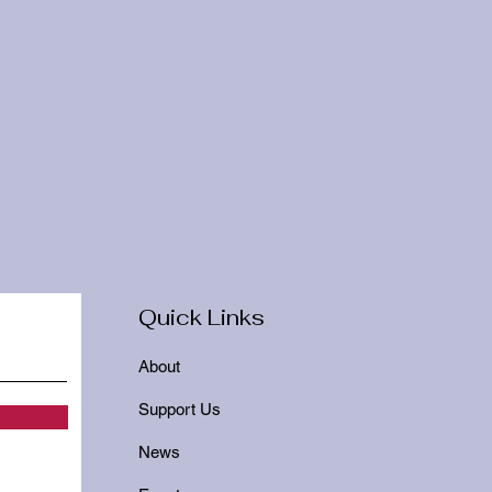
Quick Links
About
Support Us
News