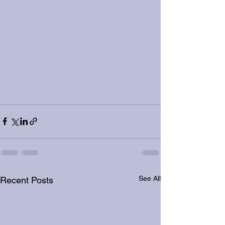
See All
Recent Posts