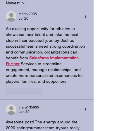
Newest
tharini2905
Jul 20
An exciting opportunity for athletes to 
showcase their talent and take the next 
step in their baseball journey. Just as 
successful teams need strong coordination 
and communication, organizations can 
benefit from 
Salesforce Implementation 
Partner
 Services to streamline 
engagement, manage relationships, and 
create more personalized experiences for 
players, families, and supporters.
Like
Reply
tharu135999
Jan 29
Awesome post! The energy around the 
2020 spring/summer team tryouts really 